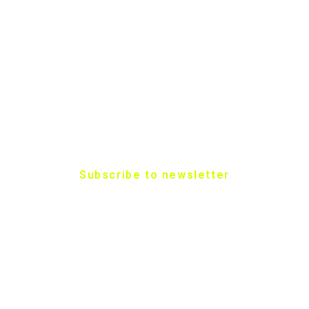
Subscribe to newsletter
To get updated with available
Offers